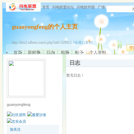
首页
闪电联盟论坛
闪电软件园
广场
guanyongfeng的个人主页
http://bbs2.sdbeta.com/u.php?uid=329012
[收藏]
[复制]
空
首页
新鲜事
日志
相册
帖子
个人资料
日志
暂无日志！
guanyongfeng
加关注