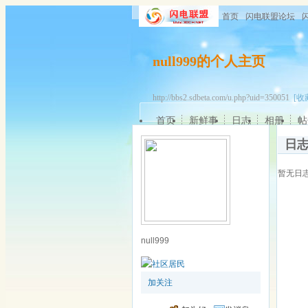
首页
闪电联盟论坛
null999的个人主页
http://bbs2.sdbeta.com/u.php?uid=350051
[收
首页
新鲜事
日志
相册
帖
日
暂无日
null999
加关注