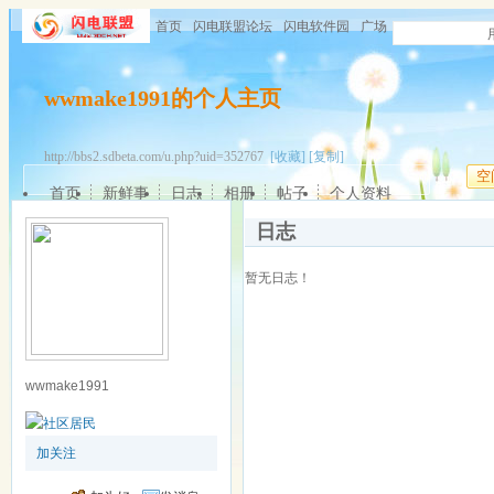
首页
闪电联盟论坛
闪电软件园
广场
wwmake1991的个人主页
http://bbs2.sdbeta.com/u.php?uid=352767
[收藏]
[复制]
空
首页
新鲜事
日志
相册
帖子
个人资料
日志
暂无日志！
wwmake1991
加关注