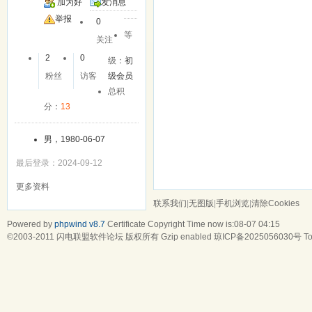
加为好
发消息
友
举报
0
等
关注
2
0
级：
初
粉丝
访客
级会员
总积
分：
13
男，1980-06-07
最后登录：2024-09-12
更多资料
联系我们
|
无图版
|
手机浏览
|
清除Cookies
Powered by
phpwind v8.7
Certificate
Copyright Time now is:08-07 04:15
©2003-2011
闪电联盟软件论坛
版权所有 Gzip enabled
琼ICP备2025056030号
To