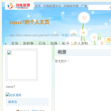
首页
闪电联盟论坛
闪电软件园
广场
cqxyz7的个人主页
http://bbs2.sdbeta.com/u.php?uid=135282
[收藏]
[复制]
空
首页
新鲜事
日志
相册
帖子
个人资料
相册
暂无照片！
cqxyz7
加关注