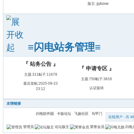
版主:
jjybzxw
≡闪电站务管理≡
『 站务公告 』
『 申请专区 』
主题:311
帖子:11679
主题:750
帖子:3818
最后发帖:2025-09-23
认证版块
23:12
友情链接
闪电软件园
卡饭论坛
飞扬社区
马甲门
在线用户
- 共 4
管理员
论坛版主
荣誉会员
闪电