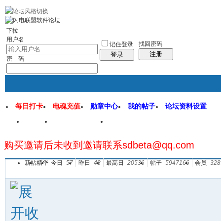
rss地图
社区应用
社区服务
找回密码
统计排行
管理监督
下拉
用户名
找回密码
记住登录
注册
登录
密 码
每日打卡
电魂充值
勋章中心
我的帖子
论坛资料设置
首页
闪电联盟论坛
闪电软件园
购买邀请后未收到邀请联系sdbeta@qq.com
帖子
新帖
精华
今日
57
昨日
48
最高日
20536
帖子
5947166
会员
328