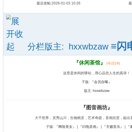
最后发帖:2026-01-03 10:26
最
≡闪
分栏版主:
hxxwbzaw
『休闲茶馆』
(今日
14
)
这里是休闲的驿站，用心品尝人生的真谛！
子版:
『会员自曝』
版主:
hxxwbzaw
『图音画坊』
大千世界，灵秀山川，生物精灵，艺术奇葩，音画欣赏，贴出
子版:
『网络美女』
|
『闪电音画』
|
『天籁音乐』
|
『